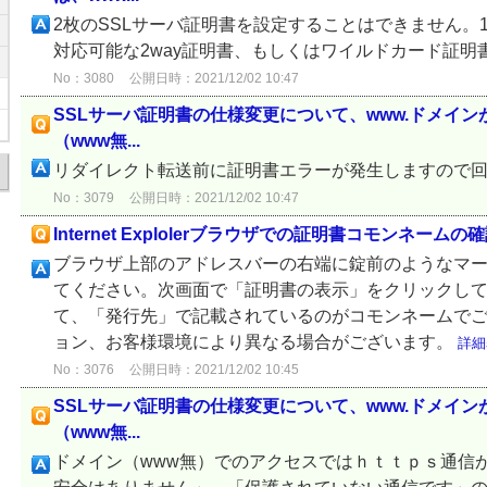
2枚のSSLサーバ証明書を設定することはできません。
対応可能な2way証明書、もしくはワイルドカード証
No：3080
公開日時：2021/12/02 10:47
SSLサーバ証明書の仕様変更について、www.ドメイ
（www無...
リダイレクト転送前に証明書エラーが発生しますので
No：3079
公開日時：2021/12/02 10:47
Internet Explolerブラウザでの証明書コモンネー
ブラウザ上部のアドレスバーの右端に錠前のようなマ
てください。次画面で「証明書の表示」をクリックし
て、「発行先」で記載されているのがコモンネームで
ョン、お客様環境により異なる場合がございます。
詳細
No：3076
公開日時：2021/12/02 10:45
SSLサーバ証明書の仕様変更について、www.ドメイ
（www無...
ドメイン（www無）でのアクセスではｈｔｔｐｓ通信