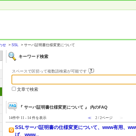
わせ
>
SSL
>
サーバ証明書仕様変更について
キーワード検索
スペースで区切って複数語検索が可能です
文章で検索
『 サーバ証明書仕様変更について 』 内のFAQ
14件中 11 - 14 件を表示
≪
2 / 2ページ
≫
SSLサーバ証明書の仕様変更について、www有用、w
ば、www...