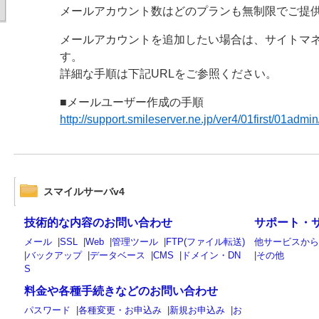
メールアカウント数はどのプランも無制限でご提
メールアカウントを追加したい場合は、サイトマ
す。
詳細な手順は下記URLをご参照ください。
■メールユーザー作成の手順
http://support.smileserver.ne.jp/ver4/01first/01adm
スマイルサーバv4
技術的な内容のお問い合わせ
サポート・
メール
|
SSL
|
Web
|
管理ツール
|
FTP(ファイル転送)
他サービスか
|
バックアップ
|
データベース
|
CMS
|
ドメイン・DN
|
その他
S
料金や各種手続きなどのお問い合わせ
パスワード
|
各種変更・お申込み
|
新規お申込み
|
お