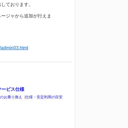
供しております。
ネージャから追加が行えま
in/admin03.html
サービス仕様
らのお乗り換え
|
仕様・安定利用の目安