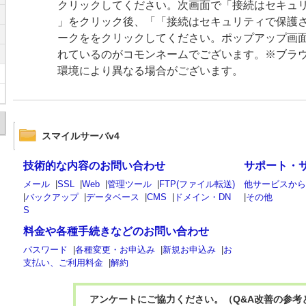
クリックしてください。次画面で「接続はセキュ
」をクリック後、「「接続はセキュリティで保護さ
ークををクリックしてください。ポップアップ画
れているのがコモンネームでございます。※ブラ
環境により異なる場合がございます。
スマイルサーバv4
技術的な内容のお問い合わせ
サポート・
メール
|
SSL
|
Web
|
管理ツール
|
FTP(ファイル転送)
他サービスか
|
バックアップ
|
データベース
|
CMS
|
ドメイン・DN
|
その他
S
料金や各種手続きなどのお問い合わせ
パスワード
|
各種変更・お申込み
|
新規お申込み
|
お
支払い、ご利用料金
|
解約
アンケートにご協力ください。（Q&A改善の参考