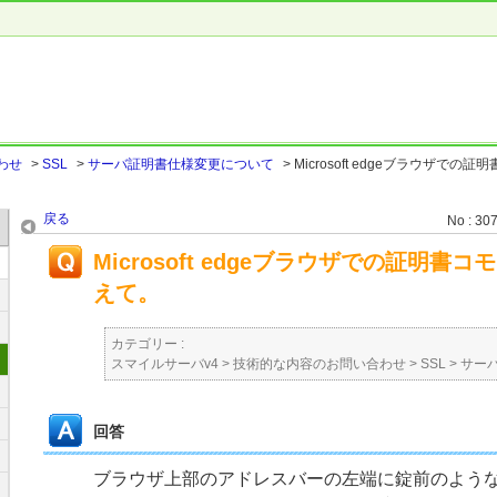
わせ
>
SSL
>
サーバ証明書仕様変更について
>
Microsoft edgeブラウザでの
戻る
No : 30
Microsoft edgeブラウザでの証明
えて。
カテゴリー :
スマイルサーバv4
>
技術的な内容のお問い合わせ
>
SSL
>
サー
回答
ブラウザ上部のアドレスバーの左端に錠前のよう