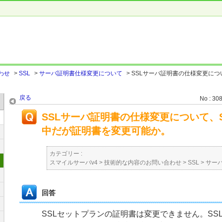
わせ
>
SSL
>
サーバ証明書仕様変更について
>
SSLサーバ証明書の仕様変更につ
。
戻る
No : 30
SSLサーバ証明書の仕様変更について、
中だが証明書を変更可能か。
カテゴリー :
スマイルサーバv4
>
技術的な内容のお問い合わせ
>
SSL
>
サー
回答
SSLセットプランの証明書は変更できません。SS