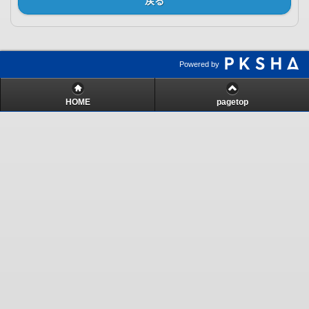
戻る
Powered by
HOME
pagetop