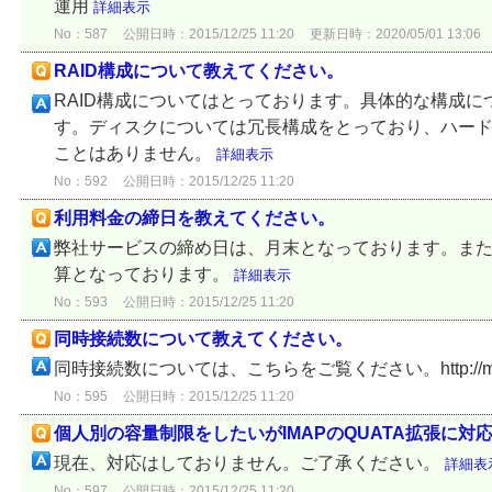
運用
詳細表示
No：587
公開日時：2015/12/25 11:20
更新日時：2020/05/01 13:06
RAID構成について教えてください。
RAID構成についてはとっております。具体的な構成
す。ディスクについては冗長構成をとっており、ハー
ことはありません。
詳細表示
No：592
公開日時：2015/12/25 11:20
利用料金の締日を教えてください。
弊社サービスの締め日は、月末となっております。ま
算となっております。
詳細表示
No：593
公開日時：2015/12/25 11:20
同時接続数について教えてください。
同時接続数については、こちらをご覧ください。http://mngsv.n
No：595
公開日時：2015/12/25 11:20
個人別の容量制限をしたいがIMAPのQUATA拡張に対
現在、対応はしておりません。ご了承ください。
詳細表
No：597
公開日時：2015/12/25 11:20