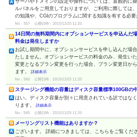
サーバやドメインの設定や操作については、直観的に
ルパネルをご用意しておりますが、ご利用に際しては、ホ
の知識や、CGIのプログラムに関する知識を有する必
No：557
公開日時：2015/12/25 11:20
14日間の無料期間内にオプションサービスを申込んだ
料金は発生しますか
お試し期間中に、オプションサービスを申し込んだ場
たしません。オプションサービスの料金のみ、発生い
変更となるプラン変更を行った場合、プラン変更日か
ます。
詳細表示
No：560
公開日時：2015/12/25 11:20
ステージング機能の容量はディスク容量標準100GBの
はい。ディスク容量が別々に用意されている訳ではなく、
ります。
詳細表示
No：585
公開日時：2015/12/25 11:20
メーリングリスト機能はありますか？
ございます。 詳細につきましては、こちらをご覧くだ