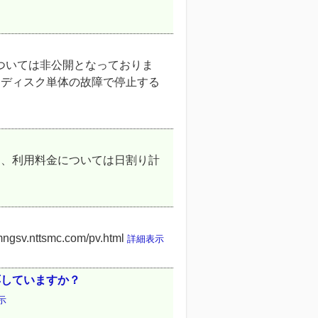
については非公開となっておりま
ドディスク単体の故障で停止する
た、利用料金については日割り計
ttsmc.com/pv.html
詳細表示
応していますか？
示