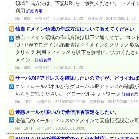
領域作成方法は、下記URLをご参照ください。 ドメイ
利用
詳細表示
No：633
公開日時：2015/12/25 11:20
更新日時：2016/12/05 12:07
独自ドメイン領域の作成方法について教えてください
独自ドメイン領域の作成方法は以下の通りです。 コン
ID・PWでログイン 詳細情報⇒ドメインをクリック 
クリック 利用ドメイン名を以下を参考にご入力ください
メイン...
詳細表示
No：582
公開日時：2015/12/25 11:20
サーバのIPアドレスを確認したいのですが、どうすれ
コントロールパネルからグローバルIPアドレスの確認が
ちらをご覧ください。 グローバルネットワーク
詳細表示
No：1911
公開日時：2016/07/06 00:00
更新日時：2016/07/06 14:33
迷惑メールが多いので受信拒否設定をしたい。
送信元のメールアドレスやドメインで受信拒否設定が可
No：1871
公開日時：2016/06/01 00:00
SMTP-AUTHの認証方式のうち何が対応していますか