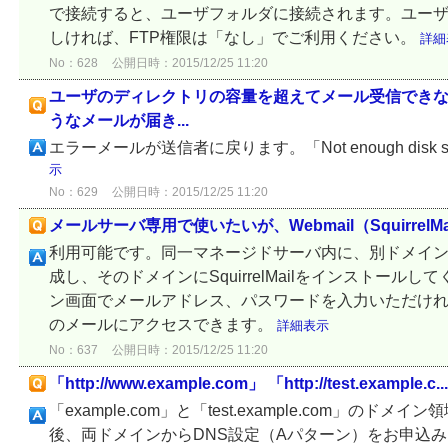
で接続すると、ユーザフォルダに接続されます。ユー
しければ、FTP権限は「なし」でご利用ください。
詳細
No：628
公開日時：2015/12/25 11:20
ユーザのディレクトリの容量を超えてメール受信でき
うなメールが届き...
エラーメールが送信者に戻ります。「Not enough disk
示
No：629
公開日時：2015/12/25 11:20
メールサーバ専用で使いたいが、Webmail（SquirrelMa
利用可能です。同一マネージドサーバ内に、別ドメイ
成し、そのドメインにSquirrelMailをインストールしてくだ
ン画面でメールアドレス、パスワードを入力いただけ
のメールにアクセスできます。
詳細表示
No：637
公開日時：2015/12/25 11:20
「http://www.example.com」 「http://test.example.c...
「example.com」と「test.example.com」のド
後、両ドメインからDNS設定（Aパターン）をお申込み