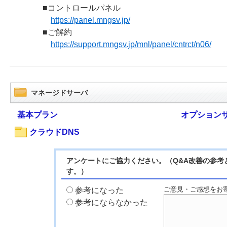
■コントロールパネル
https://panel.mngsv.jp/
■ご解約
https://support.mngsv.jp/mnl/panel/cntrct/n06/
マネージドサーバ
基本プラン
オプション
クラウドDNS
アンケートにご協力ください。（Q&A改善の参考
す。）
ご意見・ご感想をお
参考になった
参考にならなかった