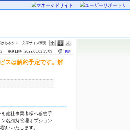
事はあるか？
文字サイズ変更
02
更新日時 : 2022/03/02 15:03
印刷
ービスは解約予定です。解
ンを他社事業者様へ移管手
イン名維持管理オプション
お願いいたします。