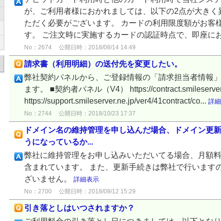
が、ご利用者様におかれましては、以下の2点が大きく
ただく必要がございます。 カードの利用限度額がお客
す。 ご注文時に実施するカードの認証時点で、即座にお
No：2674
公開日時：2018/08/14 14:49
請求書（利用明細）の送付先を変更したい。
弊社契約パネルから、ご登録情報の「請求担当者情報
ます。 ■契約者パネル（V4） https://contract.smilese
https://support.smileserver.ne.jp/ver4/41contract/co...
詳細
No：2744
公開日時：2018/10/23 17:37
ドメイン名の維持管理を申し込んだ場合、ドメイン更
うになっているか...
弊社に維持管理をお申し込みいただいてる場合、月額料
含まれています。 また、更新手続きは弊社で行います
ざいません。
詳細表示
No：2700
公開日時：2018/09/12 15:29
引き落としはいつされますか？