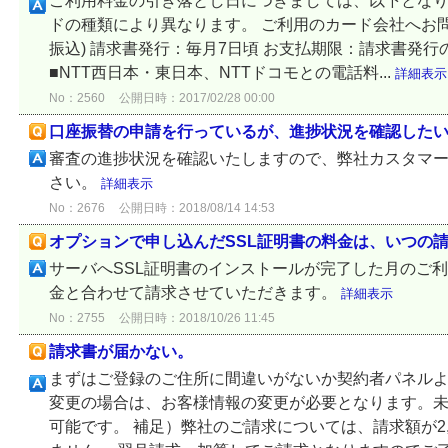
ご利用料金の引き落とし日につきましては、以下となりま
ドの種類により異なります。 ご利用のカード会社へお問
振込) 請求書発行：毎月7日頃 お支払期限：請求書発行の
■NTT西日本・東日本、NTTドコモとの電話料...
詳細表示
No：2560
公開日時：2017/02/28 00:00
口座振替の申請を行っているが、進捗状況を確認した
審査の進捗状況を確認いたしますので、弊社カスタマ
さい。
詳細表示
No：2676
公開日時：2018/08/14 14:53
オプションで申し込んだSSL証明書の料金は、いつの
サーバへSSL証明書のインストールが完了した月のご
金と合わせて請求させていただきます。
詳細表示
No：2755
公開日時：2018/10/26 11:45
請求書が届かない。
まずはご登録のご住所に間違いがないか契約者パネルよ
変更の場合は、お客様情報の変更が必要となります。
可能です。 補足）弊社のご請求については、請求額が2,