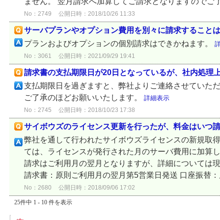
ません。 翌月請求へ加算してご請求となりますのでご了承
No：2749
公開日時：2018/10/26 11:33
サーバプランやオプション費用を別々に請求すること
プランおよびオプションの個別請求はできかねます。
No：3061
公開日時：2021/09/29 19:41
請求書の支払期限日が20日となっているが、社内処理
支払期限日を過ぎますと、弊社よりご連絡させていた
ご了承のほどお願いいたします。
詳細表示
No：2745
公開日時：2018/10/23 17:38
サイボウズのライセンス更新を行ったが、料金はいつ
弊社を通して行われたサイボウズライセンスの新規取
ては、ライセンスが発行された月のサーバ費用に加算し
請求はご利用月の翌月となりますが、詳細については
請求書：原則ご利用月の翌月第5営業日発送 口座振替：原
No：2680
公開日時：2018/09/06 17:02
25件中 1 - 10 件を表示