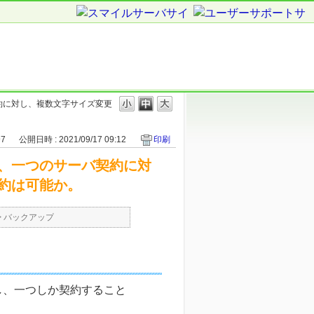
約に対し、複数
文字サイズ変更
97
公開日時 : 2021/09/17 09:12
印刷
、一つのサーバ契約に対
約は可能か。
>
バックアップ
し、一つしか契約すること