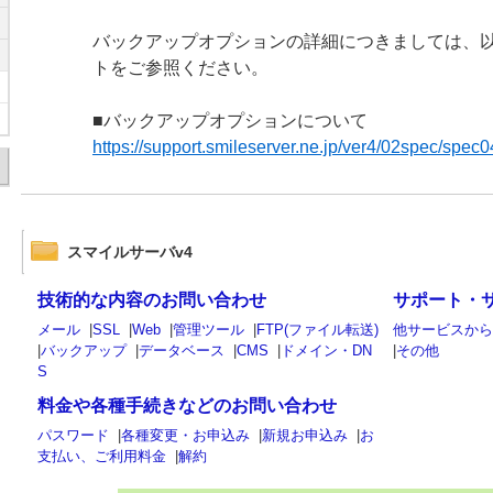
バックアップオプションの詳細につきましては、
トをご参照ください。
■バックアップオプションについて
https://support.smileserver.ne.jp/ver4/02spec/spec0
スマイルサーバv4
技術的な内容のお問い合わせ
サポート・
メール
|
SSL
|
Web
|
管理ツール
|
FTP(ファイル転送)
他サービスか
|
バックアップ
|
データベース
|
CMS
|
ドメイン・DN
|
その他
S
料金や各種手続きなどのお問い合わせ
パスワード
|
各種変更・お申込み
|
新規お申込み
|
お
支払い、ご利用料金
|
解約