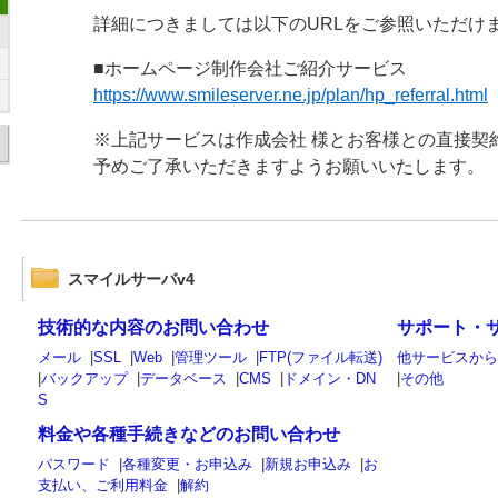
詳細につきましては以下のURLをご参照いただけ
■ホームページ制作会社ご紹介サービス
https://www.smileserver.ne.jp/plan/hp_referral.html
※上記サービスは作成会社 様とお客様との直接契
予めご了承いただきますようお願いいたします。
スマイルサーバv4
技術的な内容のお問い合わせ
サポート・
メール
|
SSL
|
Web
|
管理ツール
|
FTP(ファイル転送)
他サービスか
|
バックアップ
|
データベース
|
CMS
|
ドメイン・DN
|
その他
S
料金や各種手続きなどのお問い合わせ
パスワード
|
各種変更・お申込み
|
新規お申込み
|
お
支払い、ご利用料金
|
解約