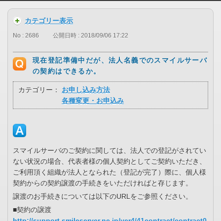
カテゴリー表示
No : 2686
公開日時 : 2018/09/06 17:22
現在登記準備中だが、法人名義でのスマイルサーバ
の契約はできるか。
カテゴリー：
お申し込み方法
各種変更・お申込み
スマイルサーバのご契約に関しては、法人での登記がされてい
ない状況の場合、代表者様の個人契約としてご契約いただき、
ご利用頂く組織が法人となられた（登記が完了）際に、個人様
契約からの契約譲渡の手続きをいただければと存じます。
譲渡のお手続きについては以下のURLをご参照ください。
■契約の譲渡
http://support.smileserver.ne.jp/ver4/41contract/contract0