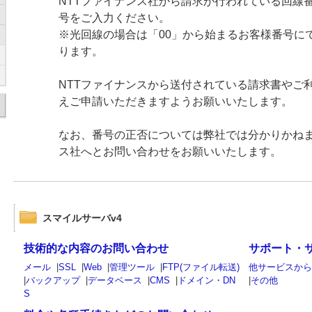
NTTファイナンス社から請求が行われている回線
号をご入力ください。
※光回線の場合は「00」から始まるお客様番号に
ります。
NTTファイナンスから送付されている請求書やご
えご申請いただきますようお願いいたします。
なお、番号の正否については弊社では分かりかねま
ス社へとお問い合わせをお願いいたします。
スマイルサーバv4
技術的な内容のお問い合わせ
サポート・
メール
|
SSL
|
Web
|
管理ツール
|
FTP(ファイル転送)
他サービスか
|
バックアップ
|
データベース
|
CMS
|
ドメイン・DN
|
その他
S